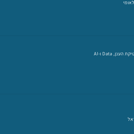
אומי
נן, Data ו-AI
אל