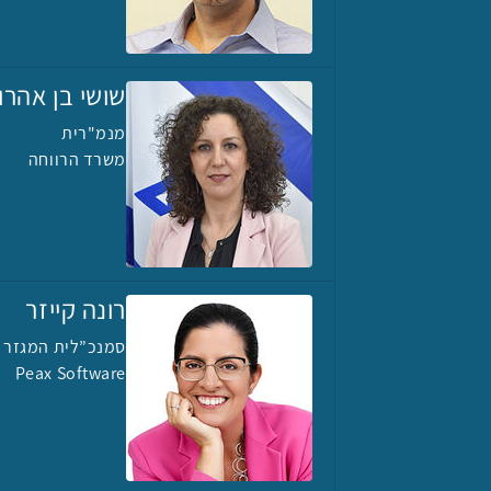
שושי בן אהרון
מנמ"רית
משרד הרווחה
רונה קייזר
סמנכ”לית המגזר ה
Peax Software